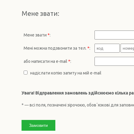
Мене звати:
Мене звати
*
:
Мені можна подзвонити за тел.
*
:
або написати на е-mail
*
:
надіслати копію запиту на мій e-mail
Увага! Відправлення замовлень здійснюємо кілька ра
* — всі поля, позначені зірочокю, обовʼязкові для запов