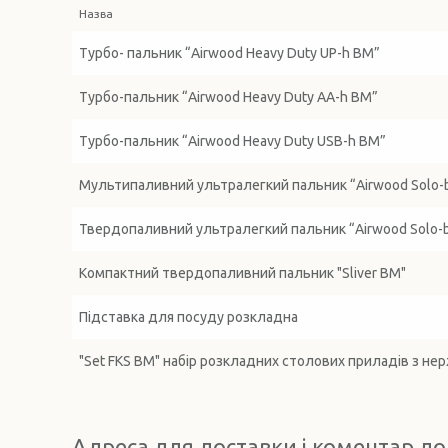
Назва
Турбо- пальник “Airwood Heavy Duty UP-h BM”
Турбо-пальник “Airwood Heavy Duty АА-h BM”
Турбо-пальник “Airwood Heavy Duty USB-h BM”
Мультипаливний ультралегкий пальник “Airwood Solo-
Твердопаливний ультралегкий пальник “Airwood Solo-
Компактний твердопаливний пальник "Sliver BM"
Підставка для посуду розкладна
"Set FKS BM" набір розкладних столових приладів з нер
Адреса для доставки і коментар до