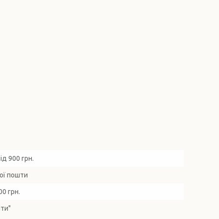
д 900 грн.
вої пошти
0 грн.
шти"