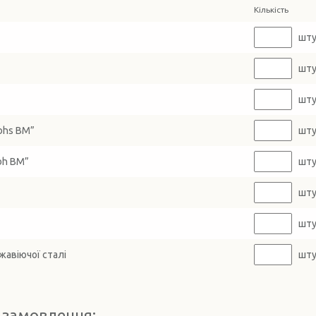
Кількість
штук
штук
штук
bhs BM”
штук
bh BM”
штук
штук
штук
жавіючої сталі
штук
 замовлення: